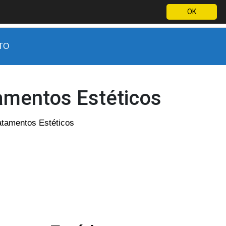
OK
(19) 9 9788-2213
WhatsApp
Orçamento por e-mail
TO
tamentos Estéticos
atamentos Estéticos