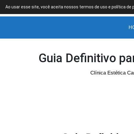
Ao usar esse site, você aceita nossos termos de uso e política de 
Clínica
Estética
em
H
Campinas
Guia Definitivo p
Clínica Estética C