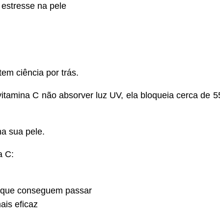
 estresse na pele
em ciência por trás.
amina C não absorver luz UV, ela bloqueia cerca de 55
na sua pele.
a C:
es que conseguem passar
ais eficaz